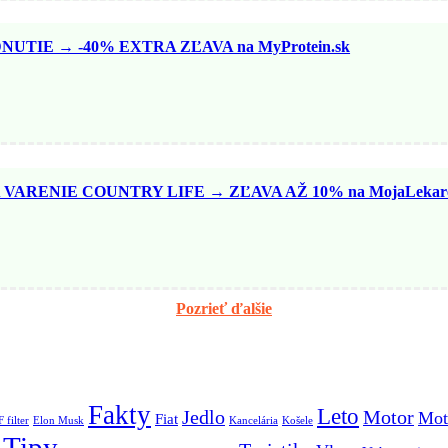
TIE → -40% EXTRA ZĽAVA na MyProtein.sk
VARENIE COUNTRY LIFE → ZĽAVA AŽ 10% na MojaLekare
Pozrieť ďalšie
Fakty
Leto
Jedlo
Motor
Mot
Fiat
 filter
Elon Musk
Kancelária
Košele
Tipy