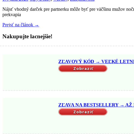
Nájsť vhodný darček pre partnerku môže byť pre väčšinu mužov nočná 
prekvapia
Prejsť na článok →
Nakupujte lacnejšie!
ZĽAVOVÝ KÓD → VEĽKÉ LETNÉ 
Zobraziť
ZĽAVA NA BESTSELLERY → AŽ DO
Zobraziť