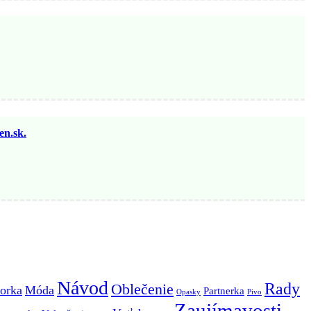
n.sk.
Návod
Rady
Oblečenie
orka
Móda
Partnerka
Opasky
Pivo
Zaujímavosti