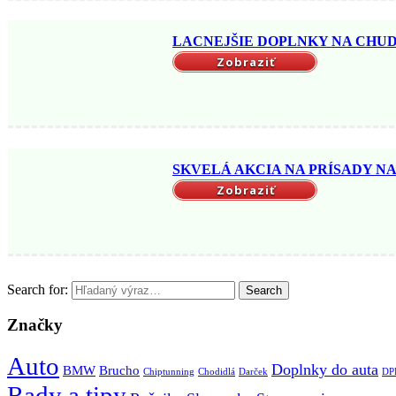
LACNEJŠIE DOPLNKY NA CHUDNU
Zobraziť
SKVELÁ AKCIA NA PRÍSADY NA 
Zobraziť
Search for:
Search
Značky
Auto
Doplnky do auta
BMW
Brucho
Chiptunning
Chodidlá
Darček
DPF
Rady a tipy