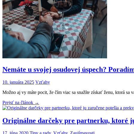
Nemáte u svojej osudovej úspech? Poradím
10. januára 2025
Vzťahy
Možno aj vy máte pocit, že čím viac sa snažíte získať ženu, ktorá sa 
Prejsť na článok →
Originálne darčeky pre partnerku, ktoré j
17. júna 2020
Tipy a rady
,
Vzťahy
,
Zaujímavosti