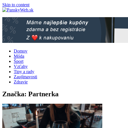
Skip to content
Domov
Móda
Šport
Vzťahy
Tipy a rady
Zaujímavosti
Zdravie
Značka: Partnerka